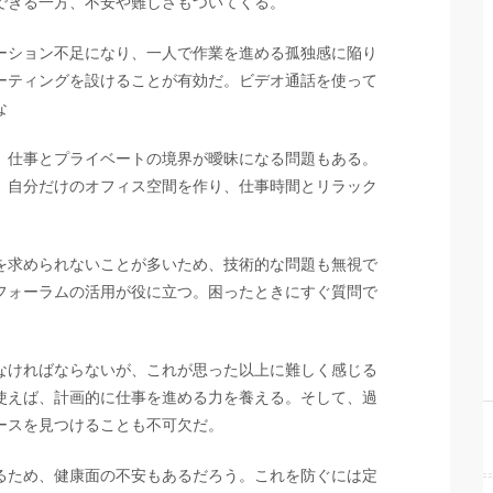
できる一方、不安や難しさもついてくる。
ーション不足になり、一人で作業を進める孤独感に陥り
ーティングを設けることが有効だ。ビデオ通話を使って
な
、仕事とプライベートの境界が曖昧になる問題もある。
。自分だけのオフィス空間を作り、仕事時間とリラック
を求められないことが多いため、技術的な問題も無視で
フォーラムの活用が役に立つ。困ったときにすぐ質問で
なければならないが、これが思った以上に難しく感じる
使えば、計画的に仕事を進める力を養える。そして、過
ースを見つけることも不可欠だ。
るため、健康面の不安もあるだろう。これを防ぐには定