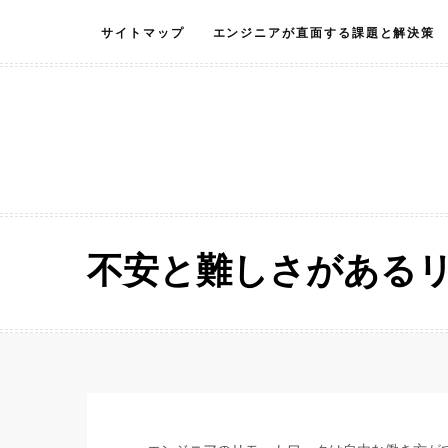
Skip
サイトマップ
エンジニアが直面する課題と解決策
to
content
不安と難しさがある